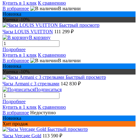
Купить в 1 клик
К сравнению
В избранное
В наличии
Новинка
Уценка -10%
Быстрый просмотр
Часы LOUIS VUITTON
111 299 ₽
В корзину
Подробнее
Купить в 1 клик
К сравнению
В избранное
В наличии
Новинка
Уценка -10%
Быстрый просмотр
Часы Armani с 3 стрелками
142 830 ₽
Подписаться
Подробнее
Купить в 1 клик
К сравнению
В избранное
Недоступно
Новинка
Хит продаж
Быстрый просмотр
Часы Vercage Gold
113 590 ₽