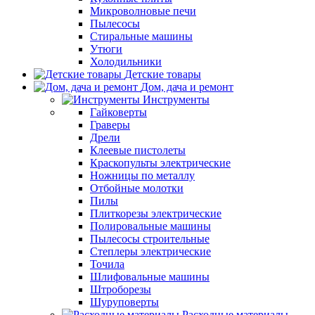
Микроволновые печи
Пылесосы
Стиральные машины
Утюги
Холодильники
Детские товары
Дом, дача и ремонт
Инструменты
Гайковерты
Граверы
Дрели
Клеевые пистолеты
Краскопульты электрические
Ножницы по металлу
Отбойные молотки
Пилы
Плиткорезы электрические
Полировальные машины
Пылесосы строительные
Степлеры электрические
Точила
Шлифовальные машины
Штроборезы
Шуруповерты
Расходные материалы