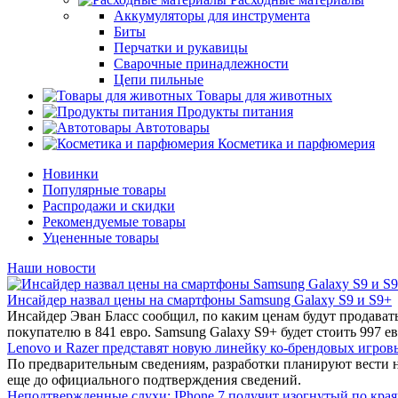
Аккумуляторы для инструмента
Биты
Перчатки и рукавицы
Сварочные принадлежности
Цепи пильные
Товары для животных
Продукты питания
Автотовары
Косметика и парфюмерия
Новинки
Популярные товары
Распродажи и скидки
Рекомендуемые товары
Уцененные товары
Наши новости
Инсайдер назвал цены на смартфоны Samsung Galaxy S9 и S9+
Инсайдер Эван Бласс сообщил, по каким ценам будут продават
покупателю в 841 евро. Samsung Galaxy S9+ будет стоить 997 ев
Lenovo и Razer представят новую линейку ко-брендовых игров
По предварительным сведениям, разработки планируют вести 
еще до официального подтверждения сведений.
Неподтвержденные слухи: IPhone 7 получит изогнутый по края