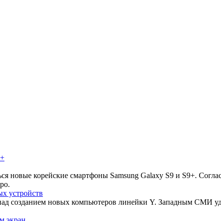
ься новые корейские смартфоны Samsung Galaxy S9 и S9+. Согла
ро.
ых устройств
над созданием новых компьютеров линейки Y. Западным СМИ уд
м экран