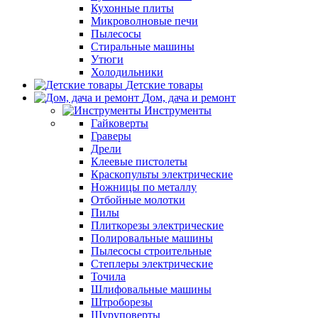
Кухонные плиты
Микроволновые печи
Пылесосы
Стиральные машины
Утюги
Холодильники
Детские товары
Дом, дача и ремонт
Инструменты
Гайковерты
Граверы
Дрели
Клеевые пистолеты
Краскопульты электрические
Ножницы по металлу
Отбойные молотки
Пилы
Плиткорезы электрические
Полировальные машины
Пылесосы строительные
Степлеры электрические
Точила
Шлифовальные машины
Штроборезы
Шуруповерты