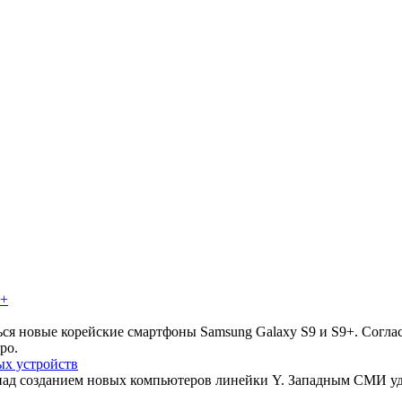
ься новые корейские смартфоны Samsung Galaxy S9 и S9+. Согла
ро.
ых устройств
над созданием новых компьютеров линейки Y. Западным СМИ уд