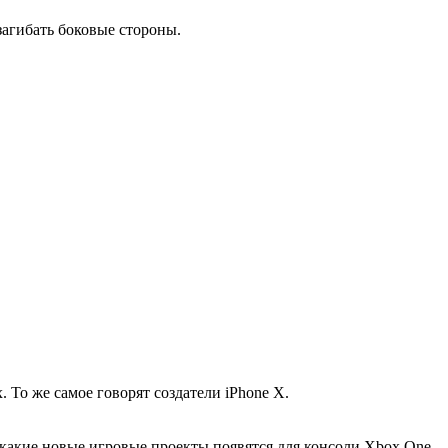
загибать боковые стороны.
То же самое говорят создатели iPhone X.
 какие новые игровые проекты появятся для консоли Xbox One.