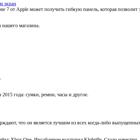
м экран
ne 7 от Apple может получить гибкую панель, которая позволит 
 нашего магазина.
.
015 года: сумки, ремни, часы и другое.
дают, что он является лучшим из всех когда-либо выпущенных. 
йку Xbox One. Инсайдером выступил Klobrille. Стало известно,