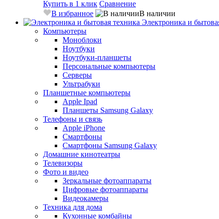
Купить в 1 клик
Сравнение
В избранное
В наличии
Электроника и бытова
Компьютеры
Моноблоки
Ноутбуки
Ноутбуки-планшеты
Персональные компьютеры
Серверы
Ультрабуки
Планшетные компьютеры
Apple Ipad
Планшеты Samsung Galaxy
Телефоны и связь
Apple iPhone
Смартфоны
Смартфоны Samsung Galaxy
Домашние кинотеатры
Телевизоры
Фото и видео
Зеркальные фотоаппараты
Цифровые фотоаппараты
Видеокамеры
Техника для дома
Кухонные комбайны