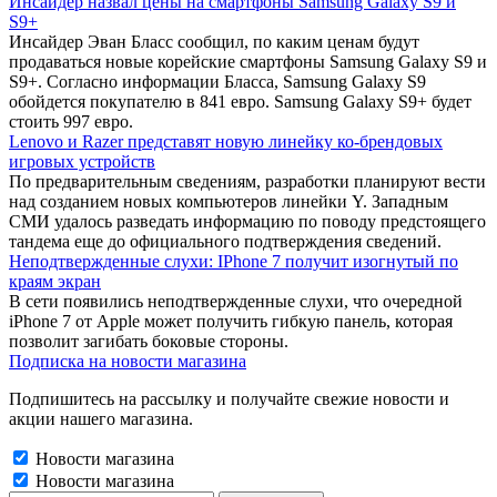
Инсайдер назвал цены на смартфоны Samsung Galaxy S9 и
S9+
Инсайдер Эван Бласс сообщил, по каким ценам будут
продаваться новые корейские смартфоны Samsung Galaxy S9 и
S9+. Согласно информации Бласса, Samsung Galaxy S9
обойдется покупателю в 841 евро. Samsung Galaxy S9+ будет
стоить 997 евро.
Lenovo и Razer представят новую линейку ко-брендовых
игровых устройств
По предварительным сведениям, разработки планируют вести
над созданием новых компьютеров линейки Y. Западным
СМИ удалось разведать информацию по поводу предстоящего
тандема еще до официального подтверждения сведений.
Неподтвержденные слухи: IPhone 7 получит изогнутый по
краям экран
В сети появились неподтвержденные слухи, что очередной
iPhone 7 от Apple может получить гибкую панель, которая
позволит загибать боковые стороны.
Подписка на новости магазина
Подпишитесь на рассылку и получайте свежие новости и
акции нашего магазина.
Новости магазина
Новости магазина