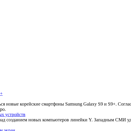
ься новые корейские смартфоны Samsung Galaxy S9 и S9+. Согла
ро.
ых устройств
над созданием новых компьютеров линейки Y. Западным СМИ уд
м экран