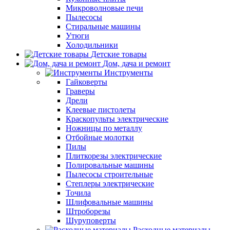
Микроволновые печи
Пылесосы
Стиральные машины
Утюги
Холодильники
Детские товары
Дом, дача и ремонт
Инструменты
Гайковерты
Граверы
Дрели
Клеевые пистолеты
Краскопульты электрические
Ножницы по металлу
Отбойные молотки
Пилы
Плиткорезы электрические
Полировальные машины
Пылесосы строительные
Степлеры электрические
Точила
Шлифовальные машины
Штроборезы
Шуруповерты
Расходные материалы