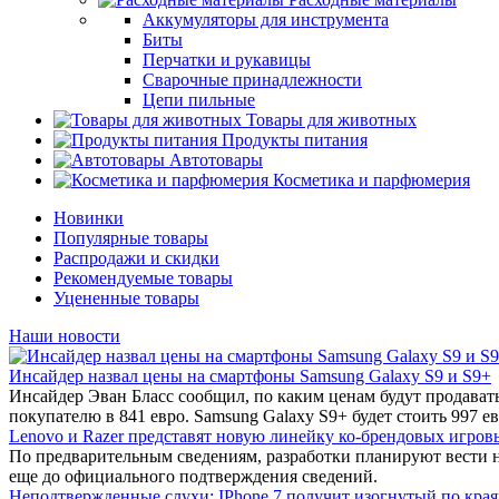
Аккумуляторы для инструмента
Биты
Перчатки и рукавицы
Сварочные принадлежности
Цепи пильные
Товары для животных
Продукты питания
Автотовары
Косметика и парфюмерия
Новинки
Популярные товары
Распродажи и скидки
Рекомендуемые товары
Уцененные товары
Наши новости
Инсайдер назвал цены на смартфоны Samsung Galaxy S9 и S9+
Инсайдер Эван Бласс сообщил, по каким ценам будут продават
покупателю в 841 евро. Samsung Galaxy S9+ будет стоить 997 ев
Lenovo и Razer представят новую линейку ко-брендовых игров
По предварительным сведениям, разработки планируют вести 
еще до официального подтверждения сведений.
Неподтвержденные слухи: IPhone 7 получит изогнутый по края