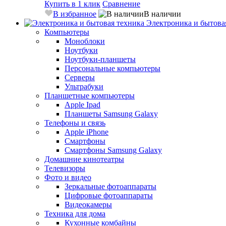
Купить в 1 клик
Сравнение
В избранное
В наличии
Электроника и бытова
Компьютеры
Моноблоки
Ноутбуки
Ноутбуки-планшеты
Персональные компьютеры
Серверы
Ультрабуки
Планшетные компьютеры
Apple Ipad
Планшеты Samsung Galaxy
Телефоны и связь
Apple iPhone
Смартфоны
Смартфоны Samsung Galaxy
Домашние кинотеатры
Телевизоры
Фото и видео
Зеркальные фотоаппараты
Цифровые фотоаппараты
Видеокамеры
Техника для дома
Кухонные комбайны