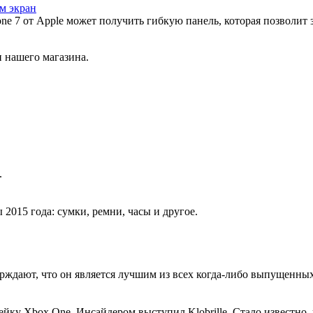
м экран
ne 7 от Apple может получить гибкую панель, которая позволит 
 нашего магазина.
.
015 года: сумки, ремни, часы и другое.
дают, что он является лучшим из всех когда-либо выпущенных. 
йку Xbox One. Инсайдером выступил Klobrille. Стало известно,