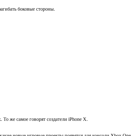
загибать боковые стороны.
То же самое говорят создатели iPhone X.
 какие новые игровые проекты появятся для консоли Xbox One.