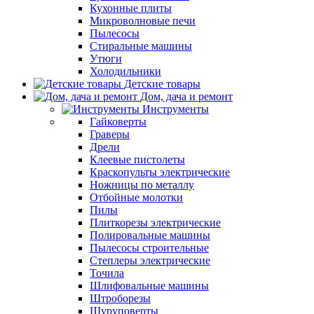
Кухонные плиты
Микроволновые печи
Пылесосы
Стиральные машины
Утюги
Холодильники
Детские товары
Дом, дача и ремонт
Инструменты
Гайковерты
Граверы
Дрели
Клеевые пистолеты
Краскопульты электрические
Ножницы по металлу
Отбойные молотки
Пилы
Плиткорезы электрические
Полировальные машины
Пылесосы строительные
Степлеры электрические
Точила
Шлифовальные машины
Штроборезы
Шуруповерты