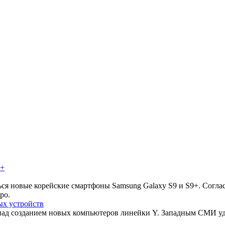
ься новые корейские смартфоны Samsung Galaxy S9 и S9+. Согла
ро.
ых устройств
над созданием новых компьютеров линейки Y. Западным СМИ уд