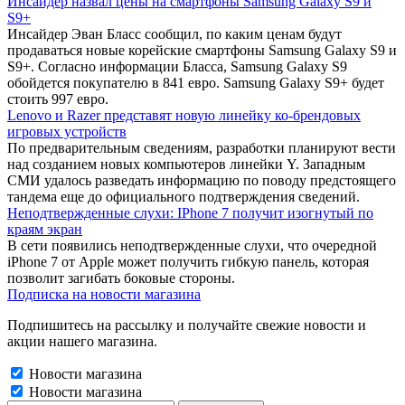
Инсайдер назвал цены на смартфоны Samsung Galaxy S9 и
S9+
Инсайдер Эван Бласс сообщил, по каким ценам будут
продаваться новые корейские смартфоны Samsung Galaxy S9 и
S9+. Согласно информации Бласса, Samsung Galaxy S9
обойдется покупателю в 841 евро. Samsung Galaxy S9+ будет
стоить 997 евро.
Lenovo и Razer представят новую линейку ко-брендовых
игровых устройств
По предварительным сведениям, разработки планируют вести
над созданием новых компьютеров линейки Y. Западным
СМИ удалось разведать информацию по поводу предстоящего
тандема еще до официального подтверждения сведений.
Неподтвержденные слухи: IPhone 7 получит изогнутый по
краям экран
В сети появились неподтвержденные слухи, что очередной
iPhone 7 от Apple может получить гибкую панель, которая
позволит загибать боковые стороны.
Подписка на новости магазина
Подпишитесь на рассылку и получайте свежие новости и
акции нашего магазина.
Новости магазина
Новости магазина