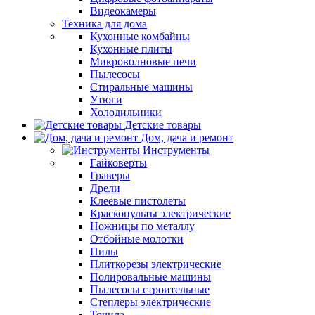
Видеокамеры
Техника для дома
Кухонные комбайны
Кухонные плиты
Микроволновые печи
Пылесосы
Стиральные машины
Утюги
Холодильники
Детские товары
Дом, дача и ремонт
Инструменты
Гайковерты
Граверы
Дрели
Клеевые пистолеты
Краскопульты электрические
Ножницы по металлу
Отбойные молотки
Пилы
Плиткорезы электрические
Полировальные машины
Пылесосы строительные
Степлеры электрические
Точила