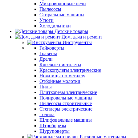
Микроволновые печи
Пылесосы
Стиральные машины
Утюги
Холодильники
Детские товары
Дом, дача и ремонт
Инструменты
Гайковерты
Граверы
Дрели
Клеевые пистолеты
Краскопульты электрические
Ножницы по металлу
Отбойные молотки
Пилы
Плиткорезы электрические
Полировальные машины
Пылесосы строительные
Степлеры электрические
Точила
Шлифовальные машины
Штроборезы
Шуруповерты
Расходные материалы