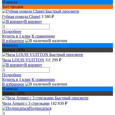
Новинка
Хит продаж
Быстрый просмотр
Губная помада Chanel
3 580 ₽
В корзину
Подробнее
Купить в 1 клик
К сравнению
В избранное
В наличии
Новинка
Уценка -10%
Быстрый просмотр
Часы LOUIS VUITTON
111 299 ₽
В корзину
Подробнее
Купить в 1 клик
К сравнению
В избранное
В наличии
Новинка
Уценка -10%
Быстрый просмотр
Часы Armani с 3 стрелками
142 830 ₽
Подписаться