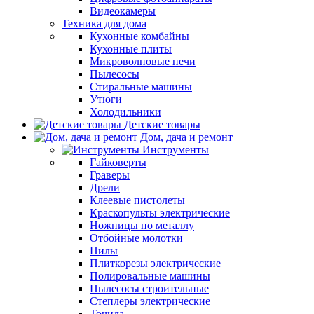
Видеокамеры
Техника для дома
Кухонные комбайны
Кухонные плиты
Микроволновые печи
Пылесосы
Стиральные машины
Утюги
Холодильники
Детские товары
Дом, дача и ремонт
Инструменты
Гайковерты
Граверы
Дрели
Клеевые пистолеты
Краскопульты электрические
Ножницы по металлу
Отбойные молотки
Пилы
Плиткорезы электрические
Полировальные машины
Пылесосы строительные
Степлеры электрические
Точила