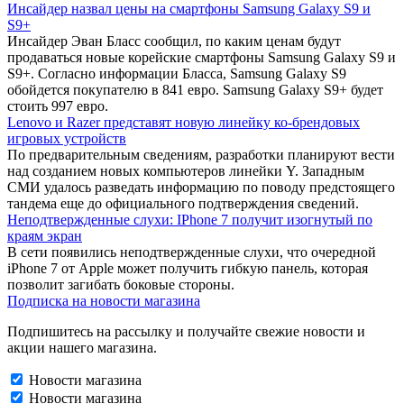
Инсайдер назвал цены на смартфоны Samsung Galaxy S9 и
S9+
Инсайдер Эван Бласс сообщил, по каким ценам будут
продаваться новые корейские смартфоны Samsung Galaxy S9 и
S9+. Согласно информации Бласса, Samsung Galaxy S9
обойдется покупателю в 841 евро. Samsung Galaxy S9+ будет
стоить 997 евро.
Lenovo и Razer представят новую линейку ко-брендовых
игровых устройств
По предварительным сведениям, разработки планируют вести
над созданием новых компьютеров линейки Y. Западным
СМИ удалось разведать информацию по поводу предстоящего
тандема еще до официального подтверждения сведений.
Неподтвержденные слухи: IPhone 7 получит изогнутый по
краям экран
В сети появились неподтвержденные слухи, что очередной
iPhone 7 от Apple может получить гибкую панель, которая
позволит загибать боковые стороны.
Подписка на новости магазина
Подпишитесь на рассылку и получайте свежие новости и
акции нашего магазина.
Новости магазина
Новости магазина