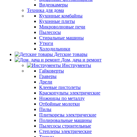
Видеокамеры
Техника для дома
Кухонные комбайны
Кухонные плиты
Микроволновые печи
Пылесосы
Стиральные машины
Утюги
Холодильники
Детские товары
Дом, дача и ремонт
Инструменты
Гайковерты
Граверы
Дрели
Клеевые пистолеты
Краскопульты электрические
Ножницы по металлу
Отбойные молотки
Пилы
Плиткорезы электрические
Полировальные машины
Пылесосы строительные
Степлеры электрические
Точила