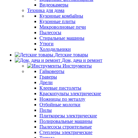
Видеокамеры
Техника для дома
Кухонные комбайны
Кухонные плиты
Микроволновые печи
Пылесосы
Стиральные машины
Утюги
Холодильники
Детские товары
Дом, дача и ремонт
Инструменты
Гайковерты
Граверы
Дрели
Клеевые пистолеты
Краскопульты электрические
Ножницы по металлу
Отбойные молотки
Пилы
Плиткорезы электрические
Полировальные машины
Пылесосы строительные
Степлеры электрические
Точила