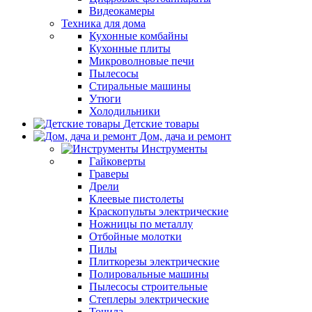
Видеокамеры
Техника для дома
Кухонные комбайны
Кухонные плиты
Микроволновые печи
Пылесосы
Стиральные машины
Утюги
Холодильники
Детские товары
Дом, дача и ремонт
Инструменты
Гайковерты
Граверы
Дрели
Клеевые пистолеты
Краскопульты электрические
Ножницы по металлу
Отбойные молотки
Пилы
Плиткорезы электрические
Полировальные машины
Пылесосы строительные
Степлеры электрические
Точила